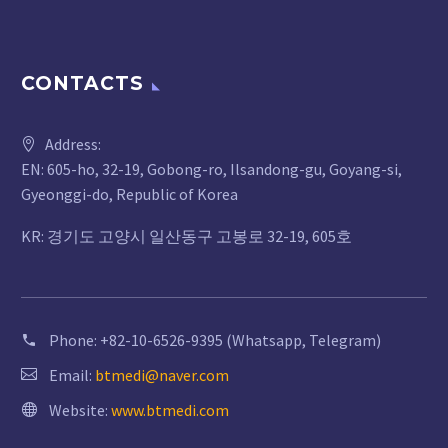
CONTACTS
Address:
EN: 605-ho, 32-19, Gobong-ro, Ilsandong-gu, Goyang-si,
Gyeonggi-do, Republic of Korea
KR: 경기도 고양시 일산동구 고봉로 32-19, 605호
Phone:
+82-10-6526-9395 (Whatsapp, Telegram)
Email:
btmedi@naver.com
Website:
www.btmedi.com