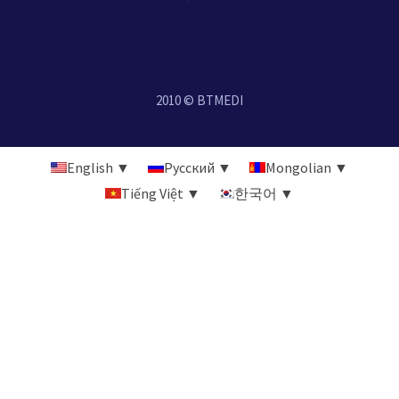
2010 © BTMEDI
English ▼
Русский ▼
Mongolian ▼
Tiếng Việt ▼
한국어 ▼