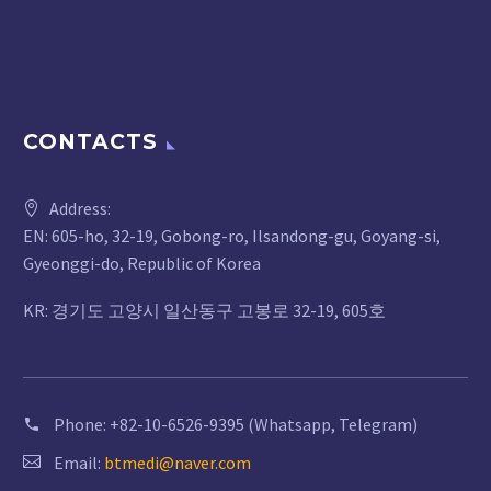
CONTACTS
Address:
EN: 605-ho, 32-19, Gobong-ro, Ilsandong-gu, Goyang-si,
Gyeonggi-do, Republic of Korea
KR: 경기도 고양시 일산동구 고봉로 32-19, 605호
Phone:
+82-10-6526-9395 (Whatsapp, Telegram)
Email:
btmedi@naver.com